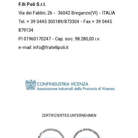
F.lli Poli S.r.l.
Via dei Fabbri, 26 - 36042 Breganze(VI) - ITALIA
Tel. + 39 0445 300189/873304 - Fax + 39 0445
879134
PI 01960170247 - Cap. soc. 98.280,00 i.v.
e-mail:
info@fratellipoli.it
ZERTIFIZIERTES UNTERNEHMEN