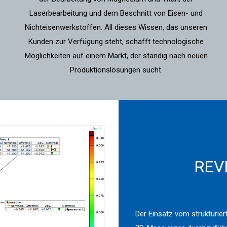
Laserbearbeitung und dem Beschnitt von Eisen- und
Nichteisenwerkstoffen. All dieses Wissen, das unseren
Kunden zur Verfügung steht, schafft technologische
Möglichkeiten auf einem Markt, der ständig nach neuen
Produktionslösungen sucht.
REV
Der Einsatz vom strukturie