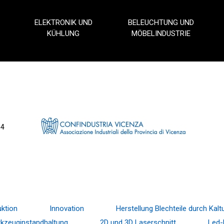
ELEKTRONIK UND
BELEUCHTUNG UND
KÜHLUNG
MÖBELINDUSTRIE
34
ktion
Innovation
Herstellung Blechteile durch Ka
kzeuginstandhaltung
2D und 3D Laserschnitt
Led-