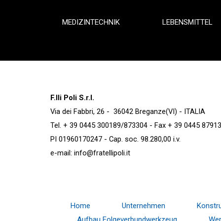
MEDIZINTECHNIK
LEBENSMITTEL
F.lli Poli S.r.l.
Via dei Fabbri, 26 - 36042 Breganze(VI) - ITALIA
Tel. + 39 0445 300189/873304 - Fax + 39 0445 8791
PI 01960170247 - Cap. soc. 98.280,00 i.v.
e-mail:
info@fratellipoli.it
Home
Unternehmen
Konstru
Aufbau Folgeverbundwerkzeug
Wer