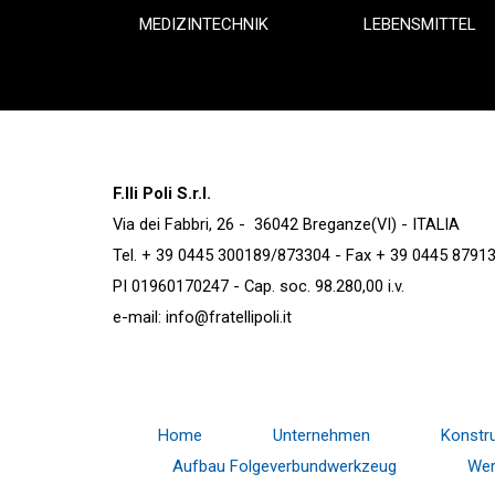
MEDIZINTECHNIK
LEBENSMITTEL
F.lli Poli S.r.l.
Via dei Fabbri, 26 - 36042 Breganze(VI) - ITALIA
Tel. + 39 0445 300189/873304 - Fax + 39 0445 8791
PI 01960170247 - Cap. soc. 98.280,00 i.v.
e-mail:
info@fratellipoli.it
Home
Unternehmen
Konstru
Aufbau Folgeverbundwerkzeug
Wer