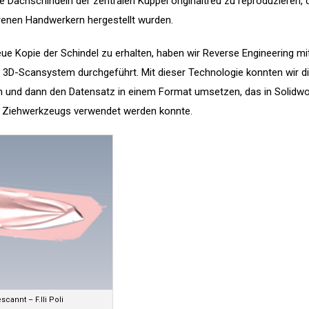
 Dachschindeln der zentralen Kuppel originaltreu zu reproduzieren, 
renen Handwerkern hergestellt wurden.
eue Kopie der Schindel zu erhalten, haben wir Reverse Engineering mi
 3D-Scansystem durchgeführt. Mit dieser Technologie konnten wir d
ren und dann den Datensatz in einem Format umsetzen, das in Solidwo
s Ziehwerkzeugs verwendet werden konnte.
cannt – F.lli Poli