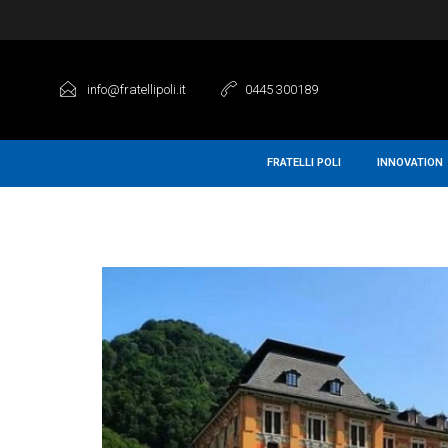
info@fratellipoli.it
0445 300189
FRATELLI POLI
INNOVATION