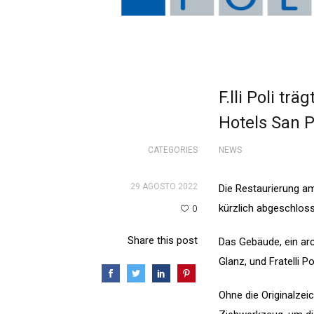
F.lli Poli tr
Hotels San P
CATEGORIES
NEWS
29 AGOSTO 2022
Die Restaurierung am
kürzlich abgeschlos
0
Share this post
Das Gebäude, ein arc
Glanz, und Fratelli P
Ohne die Originalzei