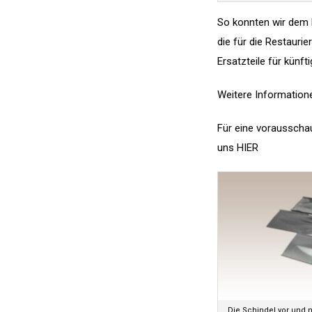
So konnten wir dem K
die für die Restauri
Ersatzteile für künf
Weitere Informatione
Für eine vorausscha
uns
HIER
Die Schindel vor und n