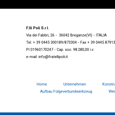
F.lli Poli S.r.l.
Via dei Fabbri, 26 - 36042 Breganze(VI) - ITALIA
Tel. + 39 0445 300189/873304 - Fax + 39 0445 8791
PI 01960170247 - Cap. soc. 98.280,00 i.v.
e-mail:
info@fratellipoli.it
Home
Unternehmen
Konstru
Aufbau Folgeverbundwerkzeug
Wer