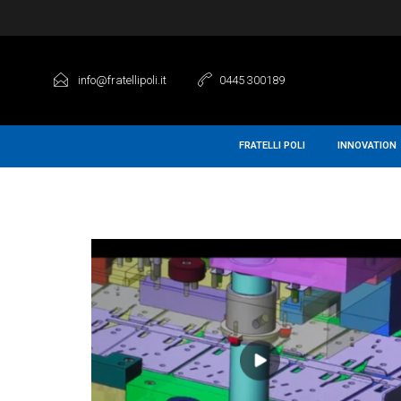
info@fratellipoli.it
0445 300189
FRATELLI POLI
INNOVATION